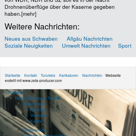
Drohnenüberflüge über der Kaserne gegeben
haben.[mehr]
Weitere Nachrichten:
Neues aus Schwaben
Allgäu Nachrichten
Soziale Neuigkeiten
Umwelt Nachrichten
Sport
Startseite
Kontakt
Turulskis
Karikaturen
Nachrichten
Webseite
erstellt mit www.zeta-producer.com
Startseite
Namensforschung Turulski
Stammbaum
Koleczko
Witomski
Kersten
Personenliste
Turulskis in Westpreußen