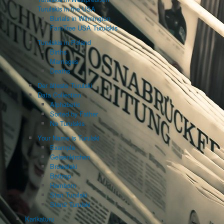
Turulskis in the USA
Burials in Wilmington
FamTree USA Turulskis
Turulskis in Poland
Births
Marriages
Deaths
Der älteste Turulski
Data Collection
Alphabetic
Sorted by Father
No Turulskis
Your Name is Turulski
Example
Gelsenkirchen
Browalski
Bottrop
Hamborn
Stan Turulski
Stan2 Turulski
Karikaturu